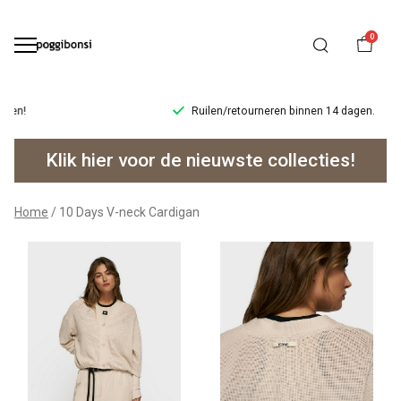
0
Ruilen/retourneren binnen 14 dagen.
10
Klik hier voor de nieuwste collecties!
Days
V-
Home
10 Days V-neck Cardigan
neck
Cardigan
-
Poggibonsi