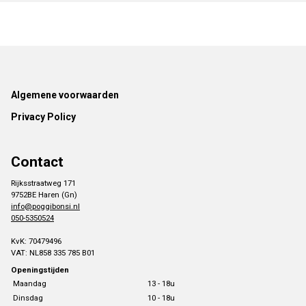
Footer
Algemene voorwaarden
Privacy Policy
Contact
Rijksstraatweg 171
9752BE Haren (Gn)
info@poggibonsi.nl
050-5350524
KvK: 70479496
VAT: NL858 335 785 B01
Openingstijden
Maandag
13 - 18u
Dinsdag
10 - 18u