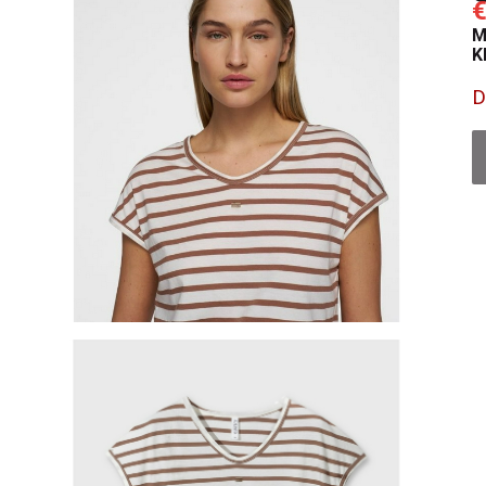
€
M
K
D