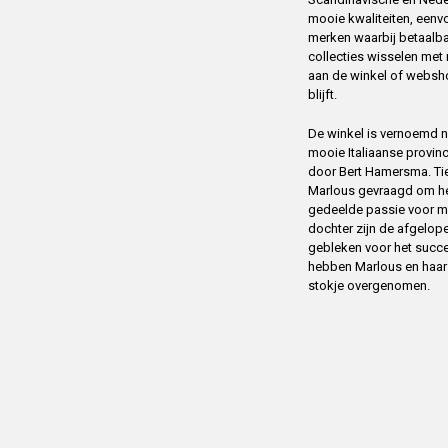
mooie kwaliteiten, eenv
merken waarbij betaalba
collecties wisselen me
aan de winkel of websh
blijft.
De winkel is vernoemd na
mooie Italiaanse provin
door Bert Hamersma. Tien
Marlous gevraagd om het
gedeelde passie voor m
dochter zijn de afgelope
gebleken voor het succ
hebben Marlous en haar m
stokje overgenomen.