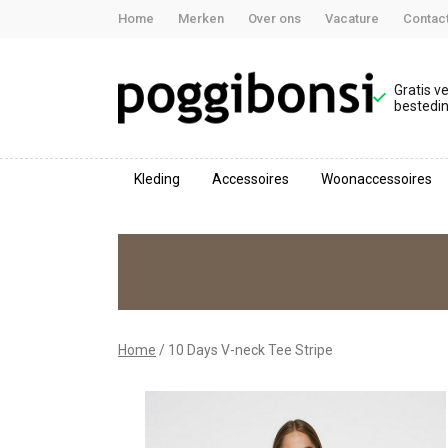
Home
Merken
Over ons
Vacature
Contac
Gratis v
bestedin
Kleding
Accessoires
Woonaccessoires
10
Days
V-
neck
Home
10 Days V-neck Tee Stripe
Tee