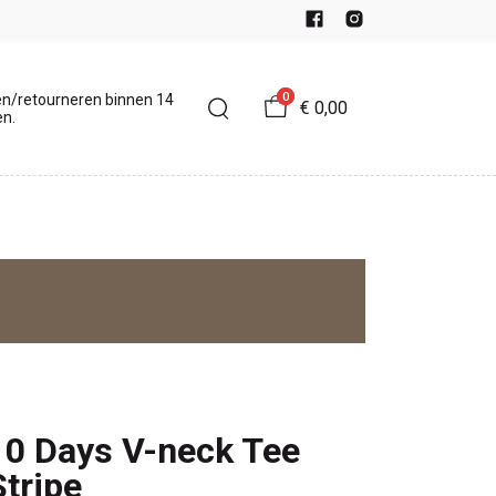
0
en/retourneren binnen 14
€ 0,00
n.
10 Days V-neck Tee
Stripe