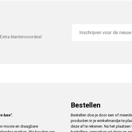
E-
mailadres
Extra klantenvoordeel
Bestellen
e luxe".
Bestellen doe je door een of meerd
producten in je winkelmandje te pla
deze af te rekenen. Na het plaatsen
 van mooie en draagbare
bestelling, verwerken wij deze zo sn
erlandse merken. We houden van