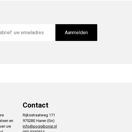
Aanmelden
Contact
ere
Rijksstraatweg 171
atsen en
9752BE Haren (Gn)
 van uw
info@poggibonsi.nl
el
050-5350524