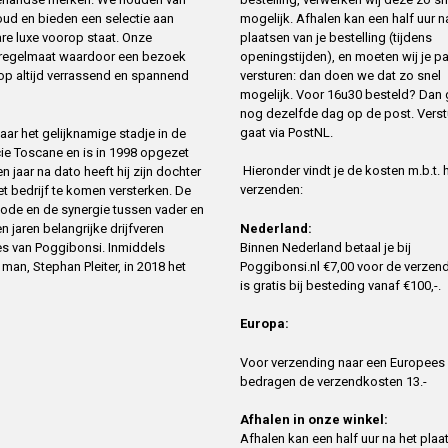
mogelijk. Afhalen kan een half uur n
oud en bieden een selectie aan
plaatsen van je bestelling (tijdens
re luxe voorop staat. Onze
openingstijden), en moeten wij je p
t regelmaat waardoor een bezoek
versturen: dan doen we dat zo snel
op altijd verrassend en spannend
mogelijk. Voor 16u30 besteld? Dan 
nog dezelfde dag op de post. Verst
gaat via PostNL.
ar het gelijknamige stadje in de
cie Toscane en is in 1998 opgezet
Hieronder vindt je de kosten m.b.t. 
 jaar na dato heeft hij zijn dochter
verzenden:
 bedrijf te komen versterken. De
ode en de synergie tussen vader en
n jaren belangrijke drijfveren
Nederland:
es van Poggibonsi. Inmiddels
Binnen Nederland betaal je bij
an, Stephan Pleiter, in 2018 het
Poggibonsi.nl €7,00 voor de verzend
is gratis bij besteding vanaf €100,-.
Europa:
Voor verzending naar een Europees
bedragen de verzendkosten 13.-
Afhalen in onze winkel:
Afhalen kan een half uur na het plaa