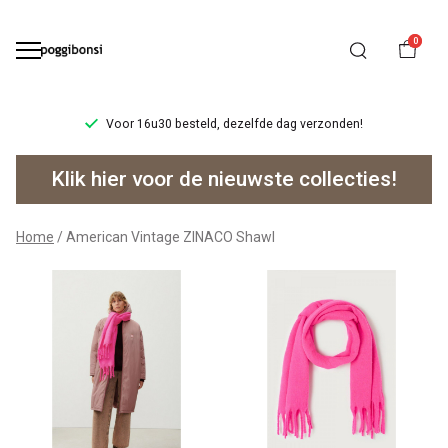
0
Voor 16u30 besteld, dezelfde dag verzonden!
American
Klik hier voor de nieuwste collecties!
Vintage
ZINACO
Home
American Vintage ZINACO Shawl
Shawl
-
Poggibonsi