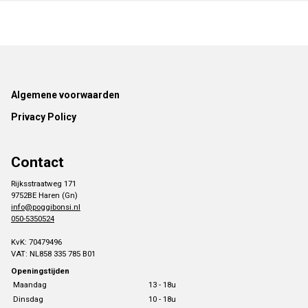
Footer
Algemene voorwaarden
Privacy Policy
Contact
Rijksstraatweg 171
9752BE Haren (Gn)
info@poggibonsi.nl
050-5350524
KvK: 70479496
VAT: NL858 335 785 B01
Openingstijden
Maandag
13 - 18u
Dinsdag
10 - 18u