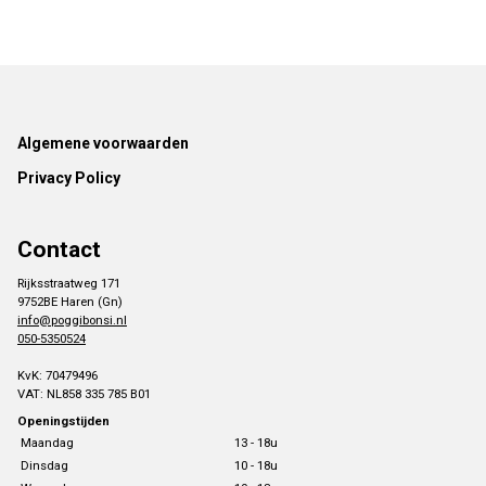
Footer
Algemene voorwaarden
Privacy Policy
Contact
Rijksstraatweg 171
9752BE Haren (Gn)
info@poggibonsi.nl
050-5350524
KvK: 70479496
VAT: NL858 335 785 B01
Openingstijden
Maandag
13 - 18u
Dinsdag
10 - 18u