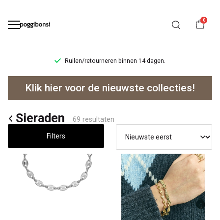
0
Ruilen/retourneren binnen 14 dagen.
Sieraden
Klik hier voor de nieuwste collecties!
-
Poggibonsi
Sieraden
69 resultaten
Filters