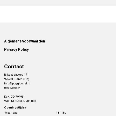
Footer
Algemene voorwaarden
Privacy Policy
Contact
Rijksstraatweg 171
9752BE Haren (Gn)
info@poggibonsi.nl
050-5350524
KvK: 70479496
VAT: NL858 335 785 B01
Openingstijden
Maandag
13 - 18u