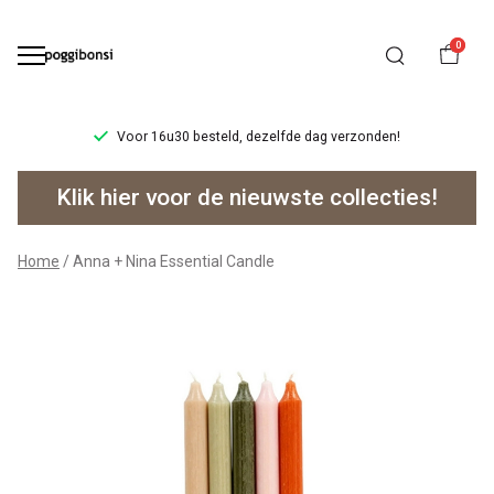
0
Voor 16u30 besteld, dezelfde dag verzonden!
Anna
Klik hier voor de nieuwste collecties!
+
Nina
Home
Anna + Nina Essential Candle
Essential
Candle
-
Poggibonsi