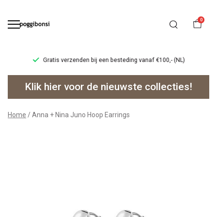
0
Gratis verzenden bij een besteding vanaf €100,- (NL)
Anna
Klik hier voor de nieuwste collecties!
+
Nina
Home
Anna + Nina Juno Hoop Earrings
Juno
Hoop
Earrings
-