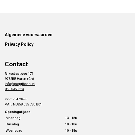
Footer
Algemene voorwaarden
Privacy Policy
Contact
Rijksstraatweg 171
9752BE Haren (Gn)
info@poggibonsi.nl
050-5350524
KvK: 70479496
VAT: NL858 335 785 B01
Openingstijden
Maandag
13 - 18u
Dinsdag
10 - 18u
Woensdag
10 - 18u