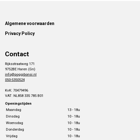
Footer
Algemene voorwaarden
Privacy Policy
Contact
Rijksstraatweg 171
9752BE Haren (Gn)
info@poggibonsi.nl
050-5350524
KvK: 70479496
VAT: NL858 335 785 B01
Openingstijden
Maandag
13 - 18u
Dinsdag
10 - 18u
Woensdag
10 - 18u
Donderdag
10 - 18u
Vrijdag
10 - 18u