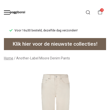
0
Ruilen/retourneren binnen 14 dagen.
Another-
Klik hier voor de nieuwste collecties!
Label
Moore
Home
Another-Label Moore Denim Pants
Denim
Pants
-
Poggibonsi