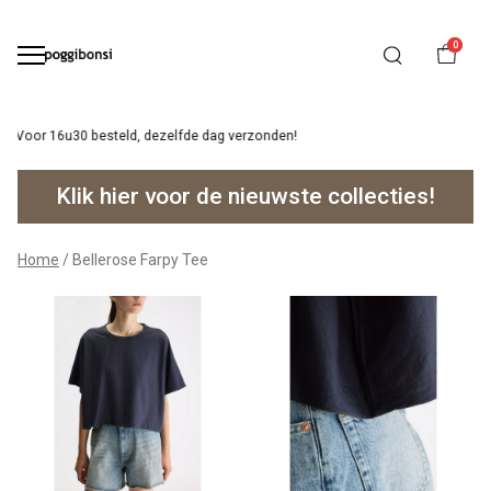
0
Ruilen/retourneren binnen 14 dagen.
Bellerose
Klik hier voor de nieuwste collecties!
Farpy
Tee
Home
Bellerose Farpy Tee
-
Poggibonsi