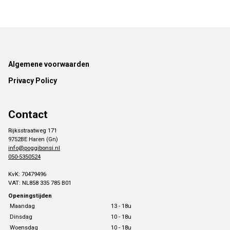
Footer
Algemene voorwaarden
Privacy Policy
Contact
Rijksstraatweg 171
9752BE Haren (Gn)
info@poggibonsi.nl
050-5350524
KvK: 70479496
VAT: NL858 335 785 B01
Openingstijden
Maandag
13 - 18u
Dinsdag
10 - 18u
Woensdag
10 - 18u