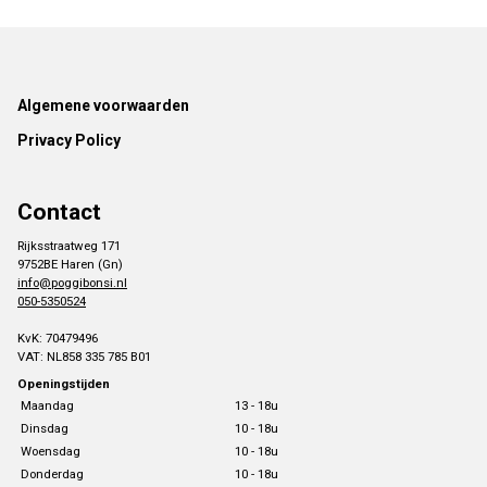
Footer
Algemene voorwaarden
Privacy Policy
Contact
Rijksstraatweg 171
9752BE Haren (Gn)
info@poggibonsi.nl
050-5350524
KvK: 70479496
VAT: NL858 335 785 B01
Openingstijden
Maandag
13 - 18u
Dinsdag
10 - 18u
Woensdag
10 - 18u
Donderdag
10 - 18u