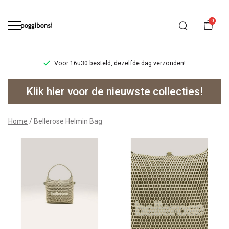
0
Voor 16u30 besteld, dezelfde dag verzonden!
Bellerose
Klik hier voor de nieuwste collecties!
Helmin
Bag
Home
Bellerose Helmin Bag
-
Poggibonsi