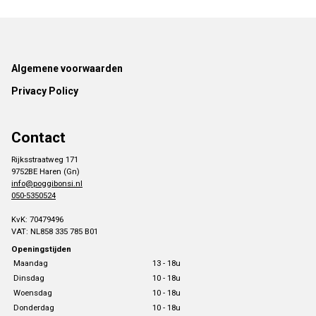
Footer
Algemene voorwaarden
Privacy Policy
Contact
Rijksstraatweg 171
9752BE Haren (Gn)
info@poggibonsi.nl
050-5350524
KvK: 70479496
VAT: NL858 335 785 B01
Openingstijden
Maandag
13 - 18u
Dinsdag
10 - 18u
Woensdag
10 - 18u
Donderdag
10 - 18u