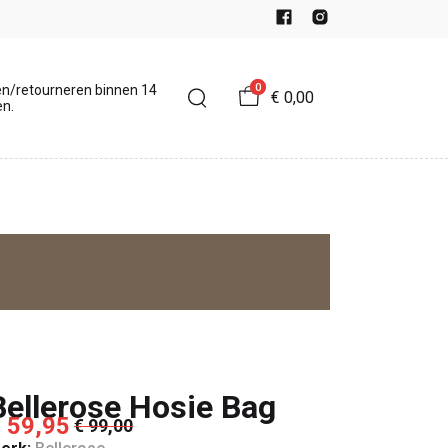
0
en/retourneren binnen 14
€ 0,00
n.
Bellerose Hosie Bag
 59,95
€ 99,00