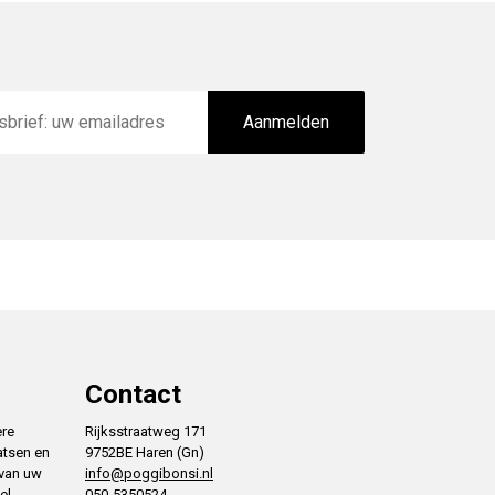
Aanmelden
Contact
ere
Rijksstraatweg 171
atsen en
9752BE Haren (Gn)
 van uw
info@poggibonsi.nl
el
050-5350524