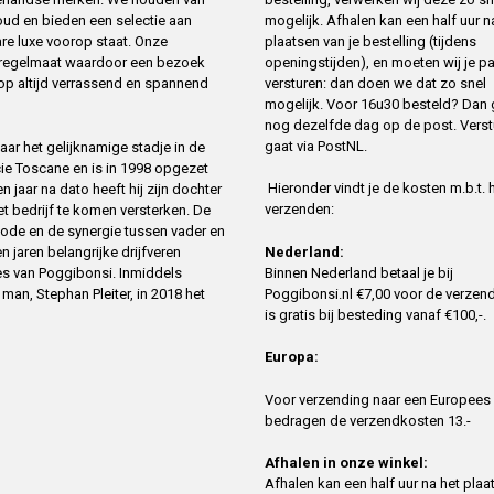
mogelijk. Afhalen kan een half uur n
oud en bieden een selectie aan
plaatsen van je bestelling (tijdens
re luxe voorop staat. Onze
openingstijden), en moeten wij je p
t regelmaat waardoor een bezoek
versturen: dan doen we dat zo snel
op altijd verrassend en spannend
mogelijk. Voor 16u30 besteld? Dan 
nog dezelfde dag op de post. Verst
gaat via PostNL.
ar het gelijknamige stadje in de
cie Toscane en is in 1998 opgezet
Hieronder vindt je de kosten m.b.t. 
 jaar na dato heeft hij zijn dochter
verzenden:
 bedrijf te komen versterken. De
ode en de synergie tussen vader en
n jaren belangrijke drijfveren
Nederland:
es van Poggibonsi. Inmiddels
Binnen Nederland betaal je bij
an, Stephan Pleiter, in 2018 het
Poggibonsi.nl €7,00 voor de verzend
is gratis bij besteding vanaf €100,-.
Europa:
Voor verzending naar een Europees
bedragen de verzendkosten 13.-
Afhalen in onze winkel:
Afhalen kan een half uur na het plaa