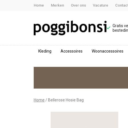
Home
Merken
Over ons
Vacature
Contac
Gratis v
bestedin
Kleding
Accessoires
Woonaccessoires
Bellerose
Hosie
Bag
-
Home
Bellerose Hosie Bag
Poggibonsi