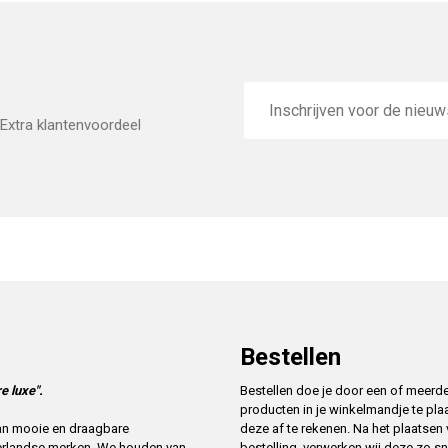
E-
mailadres
Extra klantenvoordeel
Bestellen
e luxe".
Bestellen doe je door een of meerd
producten in je winkelmandje te pla
deze af te rekenen. Na het plaatsen
 van mooie en draagbare
bestelling, verwerken wij deze zo sn
erlandse merken. We houden van