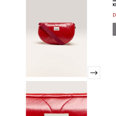
M
K
D