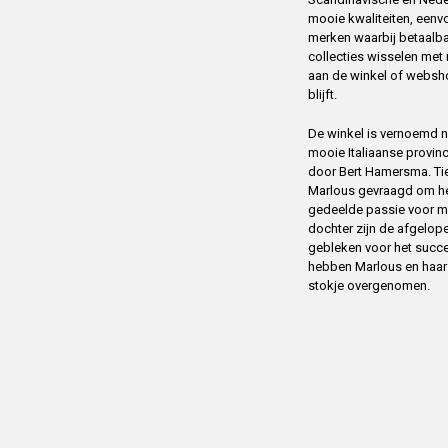
mooie kwaliteiten, eenv
merken waarbij betaalba
collecties wisselen me
aan de winkel of websh
blijft.
De winkel is vernoemd na
mooie Italiaanse provin
door Bert Hamersma. Tien
Marlous gevraagd om het
gedeelde passie voor m
dochter zijn de afgelope
gebleken voor het succ
hebben Marlous en haar m
stokje overgenomen.