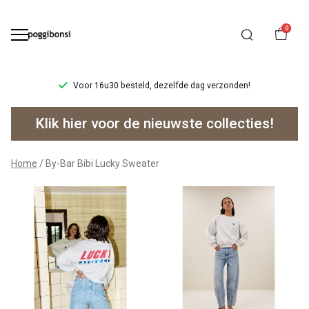
0
Voor 16u30 besteld, dezelfde dag verzonden!
By-
Klik hier voor de nieuwste collecties!
Bar
Bibi
Home
By-Bar Bibi Lucky Sweater
Lucky
Sweater
-
Poggibonsi