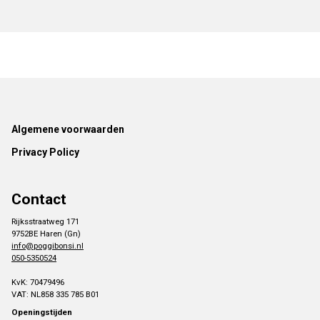
Footer
Algemene voorwaarden
Privacy Policy
Contact
Rijksstraatweg 171
9752BE Haren (Gn)
info@poggibonsi.nl
050-5350524
KvK: 70479496
VAT: NL858 335 785 B01
Openingstijden