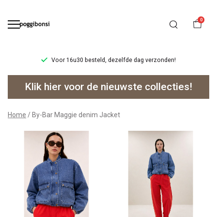
0
Voor 16u30 besteld, dezelfde dag verzonden!
By-
Klik hier voor de nieuwste collecties!
Bar
Maggie
Home
By-Bar Maggie denim Jacket
denim
Jacket
-
Poggibonsi