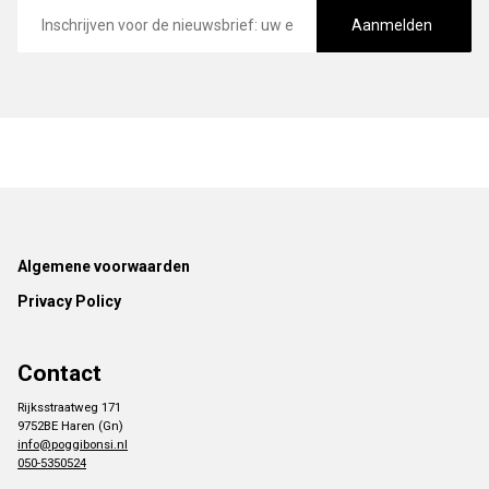
E-
mailadres
Aanmelden
Footer
Algemene voorwaarden
Privacy Policy
Contact
Rijksstraatweg 171
9752BE Haren (Gn)
info@poggibonsi.nl
050-5350524