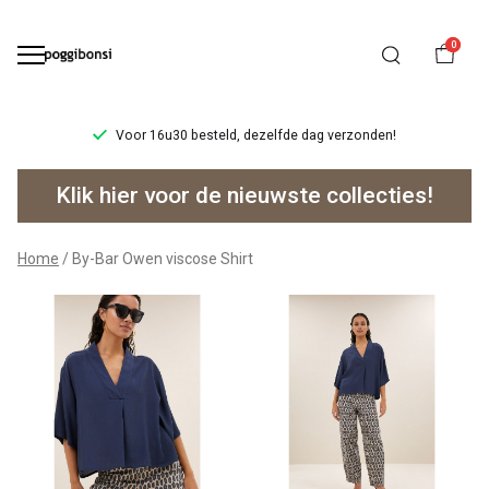
0
Voor 16u30 besteld, dezelfde dag verzonden!
By-
Klik hier voor de nieuwste collecties!
Bar
Owen
Home
By-Bar Owen viscose Shirt
viscose
Shirt
-
Poggibonsi