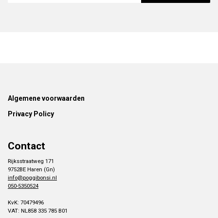
Footer
Algemene voorwaarden
Privacy Policy
Contact
Rijksstraatweg 171
9752BE Haren (Gn)
info@poggibonsi.nl
050-5350524
KvK: 70479496
VAT: NL858 335 785 B01