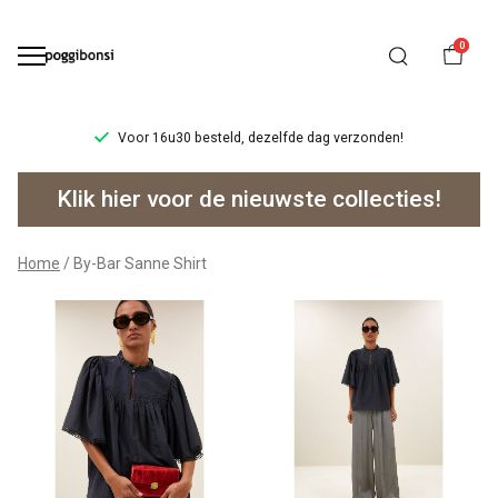
0
Voor 16u30 besteld, dezelfde dag verzonden!
By-
Klik hier voor de nieuwste collecties!
Bar
Sanne
Home
By-Bar Sanne Shirt
Shirt
-
Poggibonsi