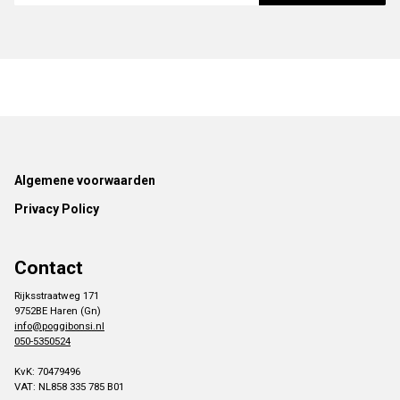
Footer
Algemene voorwaarden
Privacy Policy
Contact
Rijksstraatweg 171
9752BE Haren (Gn)
info@poggibonsi.nl
050-5350524
KvK: 70479496
VAT: NL858 335 785 B01