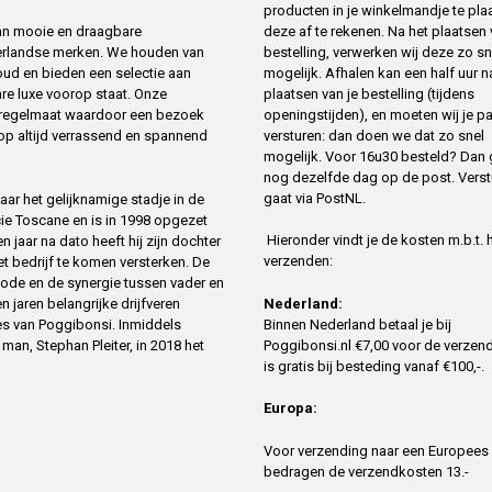
producten in je winkelmandje te pla
deze af te rekenen. Na het plaatsen
 van mooie en draagbare
bestelling, verwerken wij deze zo sn
erlandse merken. We houden van
mogelijk. Afhalen kan een half uur n
oud en bieden een selectie aan
plaatsen van je bestelling (tijdens
re luxe voorop staat. Onze
openingstijden), en moeten wij je p
t regelmaat waardoor een bezoek
versturen: dan doen we dat zo snel
op altijd verrassend en spannend
mogelijk. Voor 16u30 besteld? Dan 
nog dezelfde dag op de post. Verst
gaat via PostNL.
ar het gelijknamige stadje in de
cie Toscane en is in 1998 opgezet
Hieronder vindt je de kosten m.b.t. 
 jaar na dato heeft hij zijn dochter
verzenden:
 bedrijf te komen versterken. De
ode en de synergie tussen vader en
n jaren belangrijke drijfveren
Nederland:
es van Poggibonsi. Inmiddels
Binnen Nederland betaal je bij
an, Stephan Pleiter, in 2018 het
Poggibonsi.nl €7,00 voor de verzend
is gratis bij besteding vanaf €100,-.
Europa:
Voor verzending naar een Europees
bedragen de verzendkosten 13.-