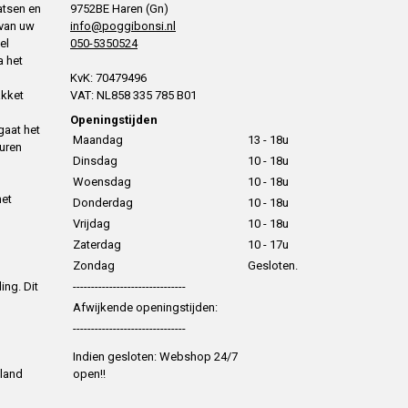
atsen en
9752BE Haren (Gn)
 van uw
info@poggibonsi.nl
el
050-5350524
a het
KvK: 70479496
akket
VAT: NL858 335 785 B01
Openingstijden
gaat het
Maandag
13 - 18u
uren
Dinsdag
10 - 18u
Woensdag
10 - 18u
het
Donderdag
10 - 18u
Vrijdag
10 - 18u
Zaterdag
10 - 17u
Zondag
Gesloten.
ing. Dit
-------------------------------
Afwijkende openingstijden:
-------------------------------
Indien gesloten: Webshop 24/7
 land
open!!