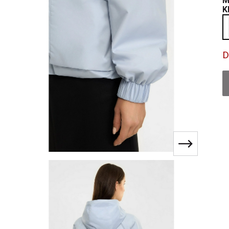
M
K
D