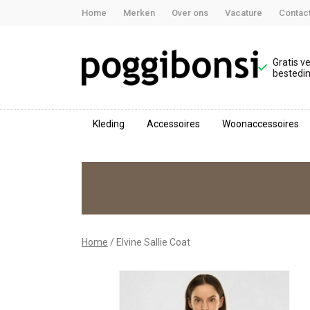
Home
Merken
Over ons
Vacature
Contac
Gratis v
bestedin
Kleding
Accessoires
Woonaccessoires
Elvine
Sallie
Coat
-
Home
Elvine Sallie Coat
Poggibonsi