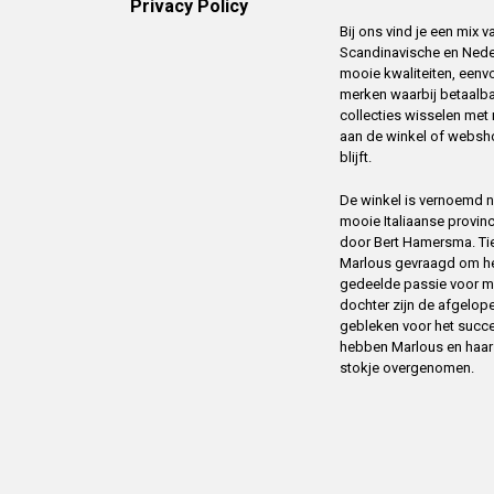
Privacy Policy
Bij ons vind je een mix
Scandinavische en Ned
mooie kwaliteiten, eenv
merken waarbij betaalba
collecties wisselen me
aan de winkel of websh
blijft.
De winkel is vernoemd na
mooie Italiaanse provin
door Bert Hamersma. Tien
Marlous gevraagd om het
gedeelde passie voor m
dochter zijn de afgelope
gebleken voor het succ
hebben Marlous en haar m
stokje overgenomen.