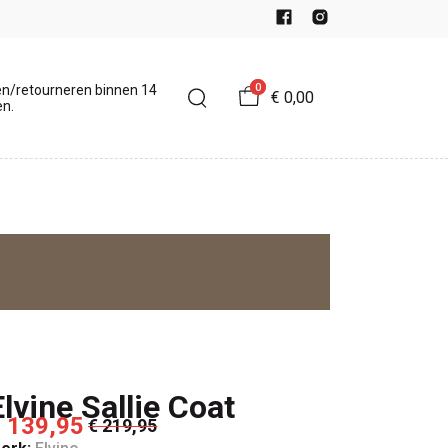
0
en/retourneren binnen 14
€ 0,00
n.
Elvine Sallie Coat
 139,95
€ 219,95