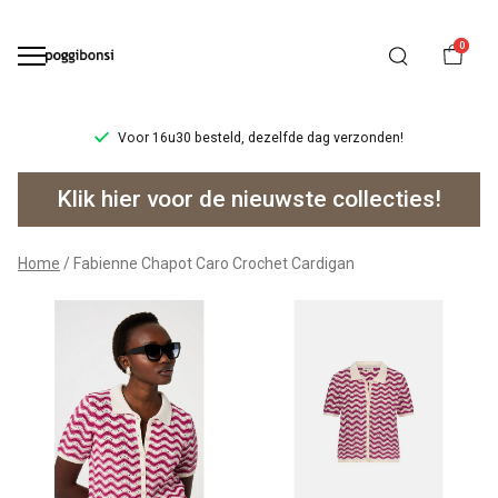
0
zelfde dag verzonden!
Ruilen/retourneren binn
Fabienne
Klik hier voor de nieuwste collecties!
Chapot
Caro
Home
Fabienne Chapot Caro Crochet Cardigan
Crochet
Cardigan
-
Poggibonsi