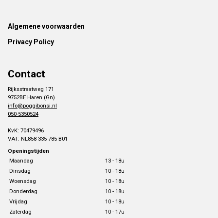
Footer
Algemene voorwaarden
Privacy Policy
Contact
Rijksstraatweg 171
9752BE Haren (Gn)
info@poggibonsi.nl
050-5350524
KvK: 70479496
VAT: NL858 335 785 B01
Openingstijden
Maandag
13 - 18u
Dinsdag
10 - 18u
Woensdag
10 - 18u
Donderdag
10 - 18u
Vrijdag
10 - 18u
Zaterdag
10 - 17u