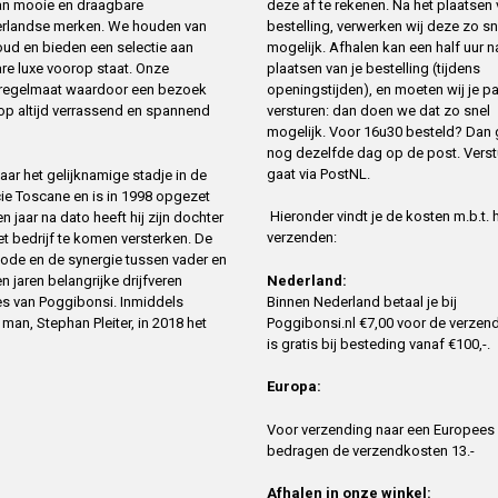
deze af te rekenen. Na het plaatsen
 van mooie en draagbare
bestelling, verwerken wij deze zo sn
erlandse merken. We houden van
mogelijk. Afhalen kan een half uur n
oud en bieden een selectie aan
plaatsen van je bestelling (tijdens
re luxe voorop staat. Onze
openingstijden), en moeten wij je p
t regelmaat waardoor een bezoek
versturen: dan doen we dat zo snel
op altijd verrassend en spannend
mogelijk. Voor 16u30 besteld? Dan 
nog dezelfde dag op de post. Verst
gaat via PostNL.
ar het gelijknamige stadje in de
cie Toscane en is in 1998 opgezet
Hieronder vindt je de kosten m.b.t. 
 jaar na dato heeft hij zijn dochter
verzenden:
 bedrijf te komen versterken. De
ode en de synergie tussen vader en
n jaren belangrijke drijfveren
Nederland:
es van Poggibonsi. Inmiddels
Binnen Nederland betaal je bij
an, Stephan Pleiter, in 2018 het
Poggibonsi.nl €7,00 voor de verzend
is gratis bij besteding vanaf €100,-.
Europa:
Voor verzending naar een Europees
bedragen de verzendkosten 13.-
Afhalen in onze winkel: