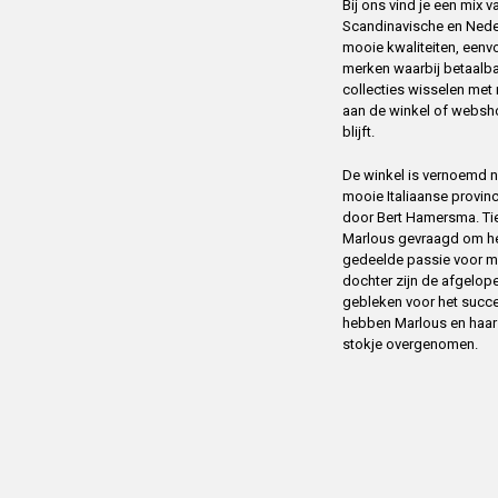
Bij ons vind je een mix
Scandinavische en Ned
mooie kwaliteiten, eenv
merken waarbij betaalba
collecties wisselen me
aan de winkel of websh
blijft.
De winkel is vernoemd na
mooie Italiaanse provin
door Bert Hamersma. Tien
Marlous gevraagd om het
gedeelde passie voor m
dochter zijn de afgelope
gebleken voor het succ
hebben Marlous en haar m
stokje overgenomen.