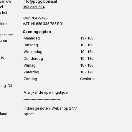
 van uw
info@poggibonsi.nl
el
050-5350524
a het
KvK: 70479496
akket
VAT: NL858 335 785 B01
Openingstijden
gaat het
Maandag
13 - 18u
uren
Dinsdag
10 - 18u
Woensdag
10 - 18u
het
Donderdag
10 - 18u
Vrijdag
10 - 18u
Zaterdag
10 - 17u
Zondag
Gesloten.
ing. Dit
-------------------------------
Afwijkende openingstijden:
-------------------------------
Indien gesloten: Webshop 24/7
 land
open!!