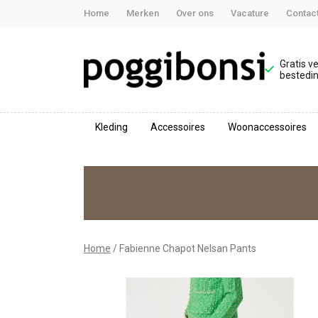
Home
Merken
Over ons
Vacature
Contac
Gratis v
bestedin
Kleding
Accessoires
Woonaccessoires
Fabienne
Chapot
Nelsan
Pants
Home
Fabienne Chapot Nelsan Pants
-