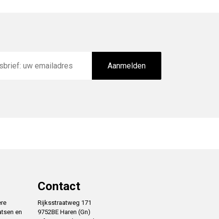
Aanmelden
Contact
ere
Rijksstraatweg 171
atsen en
9752BE Haren (Gn)