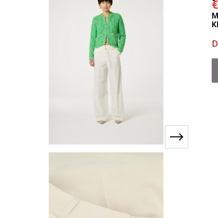
€
M
K
D