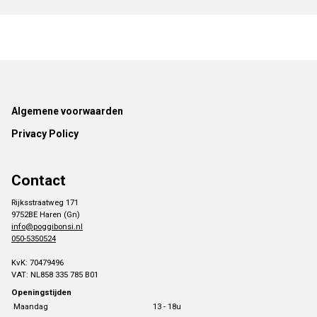
Footer
Algemene voorwaarden
Privacy Policy
Contact
Rijksstraatweg 171
9752BE Haren (Gn)
info@poggibonsi.nl
050-5350524
KvK: 70479496
VAT: NL858 335 785 B01
Openingstijden
Maandag
13 - 18u