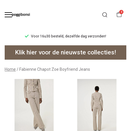
0
Voor 16u30 besteld, dezelfde dag verzonden!
Fabienne
Klik hier voor de nieuwste collecties!
Chapot
Zoe
Home
Fabienne Chapot Zoe Boyfriend Jeans
Boyfriend
Jeans
-
Poggibonsi