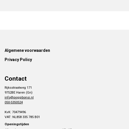
Footer
Algemene voorwaarden
Privacy Policy
Contact
Rijksstraatweg 171
9752BE Haren (Gn)
info@poggibonsi.nl
050-5350524
KvK: 70479496
VAT: NL858 335 785 B01
Openingstijden