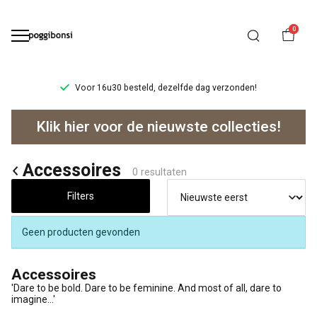
0
Voor 16u30 besteld, dezelfde dag verzonden!
Accessoires
Klik hier voor de nieuwste collecties!
-
Poggibonsi
Accessoires
0 resultaten
Filters
Geen producten gevonden
Accessoires
'Dare to be bold. Dare to be feminine. And most of all, dare to
imagine…'