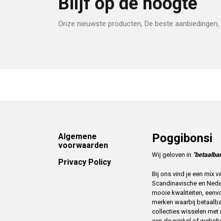
Blijf op de hoogte
Onze nieuwste producten, De beste aanbiedingen, 
Footer
Poggibonsi
Algemene
voorwaarden
Wij geloven in
"betaalbar
Privacy Policy
Bij ons vind je een mix
Scandinavische en Ned
mooie kwaliteiten, eenv
merken waarbij betaalba
collecties wisselen me
aan de winkel of websh