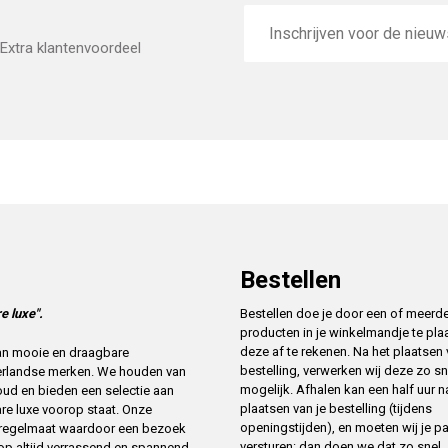
E-
mailadres
Extra klantenvoordeel
Bestellen
e luxe".
Bestellen doe je door een of meerd
producten in je winkelmandje te pla
deze af te rekenen. Na het plaatsen
 van mooie en draagbare
bestelling, verwerken wij deze zo sn
erlandse merken. We houden van
mogelijk. Afhalen kan een half uur n
oud en bieden een selectie aan
plaatsen van je bestelling (tijdens
re luxe voorop staat. Onze
openingstijden), en moeten wij je p
t regelmaat waardoor een bezoek
versturen: dan doen we dat zo snel
op altijd verrassend en spannend