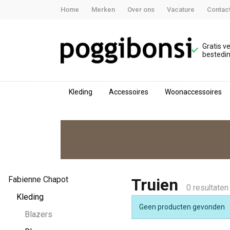
Home
Merken
Over ons
Vacature
Contac
Gratis v
bestedin
Kleding
Accessoires
Woonaccessoires
Truien
-
Poggibonsi
Fabienne Chapot
Truien
0 resultaten
Kleding
Geen producten gevonden
Blazers