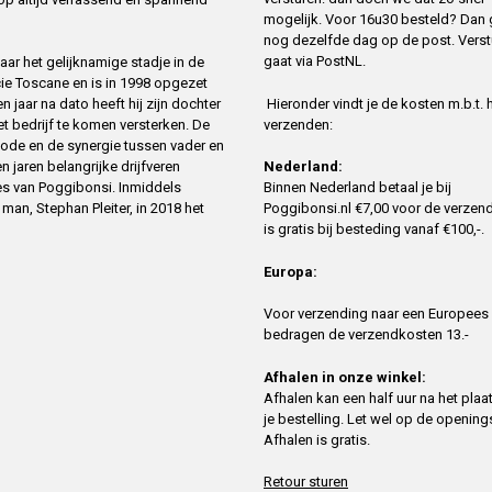
mogelijk. Voor 16u30 besteld? Dan 
nog dezelfde dag op de post. Verst
gaat via PostNL.
ar het gelijknamige stadje in de
cie Toscane en is in 1998 opgezet
Hieronder vindt je de kosten m.b.t. 
 jaar na dato heeft hij zijn dochter
verzenden:
 bedrijf te komen versterken. De
ode en de synergie tussen vader en
n jaren belangrijke drijfveren
Nederland:
es van Poggibonsi. Inmiddels
Binnen Nederland betaal je bij
an, Stephan Pleiter, in 2018 het
Poggibonsi.nl €7,00 voor de verzend
is gratis bij besteding vanaf €100,-.
Europa:
Voor verzending naar een Europees
bedragen de verzendkosten 13.-
Afhalen in onze winkel:
Afhalen kan een half uur na het plaa
je bestelling. Let wel op de openings
Afhalen is gratis.
Retour sturen