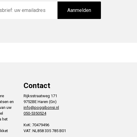
Aanmelden
Contact
ere
Rijksstraatweg 171
atsen en
9752BE Haren (Gn)
 van uw
info@poggibonsi.nl
el
050-5350524
a het
KvK: 70479496
akket
VAT: NL858 335 785 B01