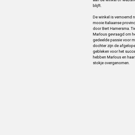
blijft.
De winkel is vernoemd na
mooie Italiaanse provin
door Bert Hamersma. Tien
Marlous gevraagd om het
gedeelde passie voor m
dochter zijn de afgelope
gebleken voor het succ
hebben Marlous en haar m
stokje overgenomen.