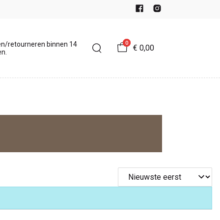
0
en/retourneren binnen 14
€ 0,00
n.