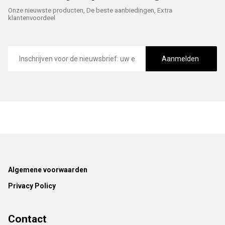
Onze nieuwste producten, De beste aanbiedingen, Extra
klantenvoordeel
E-
mailadres
Aanmelden
Footer
Algemene voorwaarden
Privacy Policy
Contact