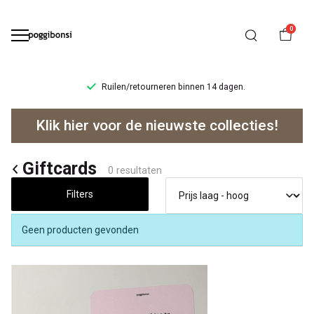
0
Ruilen/retourneren binnen 14 dagen.
Giftcards
Klik hier voor de nieuwste collecties!
-
Poggibonsi
Giftcards
0 resultaten
Filters
Geen producten gevonden