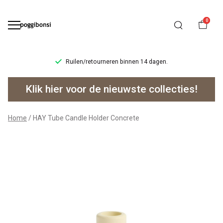
0
Ruilen/retourneren binnen 14 dagen.
HAY
Klik hier voor de nieuwste collecties!
Tube
Candle
Home
HAY Tube Candle Holder Concrete
Holder
Concrete
-
Poggibonsi