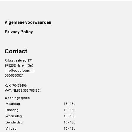
Footer
Algemene voorwaarden
Privacy Policy
Contact
Rijksstraatweg 171
9752BE Haren (Gn)
info@poggibonsi.nl
050-5350524
KvK: 70479496
VAT: NL858 335 785 B01
Openingstijden
Maandag
13 - 18u
Dinsdag
10 - 18u
Woensdag
10 - 18u
Donderdag
10 - 18u
Vrijdag
10 - 18u