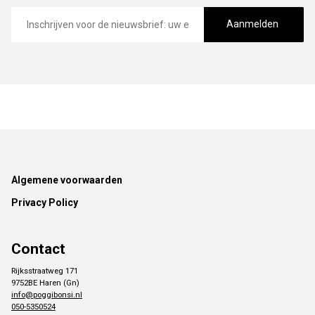
E-
mailadres
Aanmelden
Footer
Algemene voorwaarden
Privacy Policy
Contact
Rijksstraatweg 171
9752BE Haren (Gn)
info@poggibonsi.nl
050-5350524