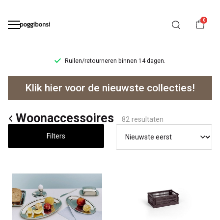
0
Ruilen/retourneren binnen 14 dagen.
Woonaccessoires
Klik hier voor de nieuwste collecties!
-
Poggibonsi
Woonaccessoires
82 resultaten
Filters