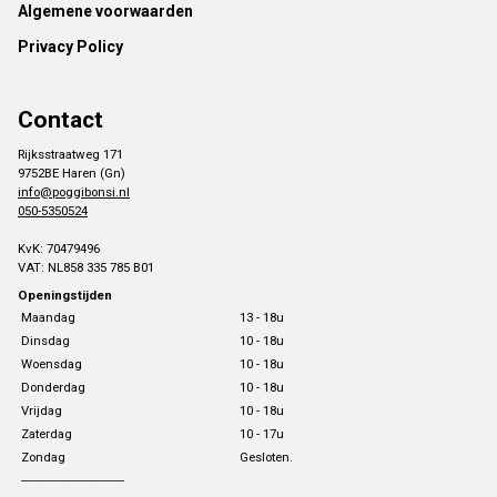
Footer
Algemene voorwaarden
Privacy Policy
Contact
Rijksstraatweg 171
9752BE Haren (Gn)
info@poggibonsi.nl
050-5350524
KvK: 70479496
VAT: NL858 335 785 B01
Openingstijden
Maandag
13 - 18u
Dinsdag
10 - 18u
Woensdag
10 - 18u
Donderdag
10 - 18u
Vrijdag
10 - 18u
Zaterdag
10 - 17u
Zondag
Gesloten.
-------------------------------