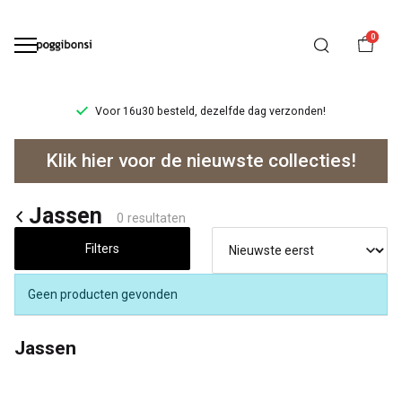
0
Voor 16u30 besteld, dezelfde dag verzonden!
Jassen
Klik hier voor de nieuwste collecties!
-
Poggibonsi
Jassen
0 resultaten
Filters
Geen producten gevonden
Jassen