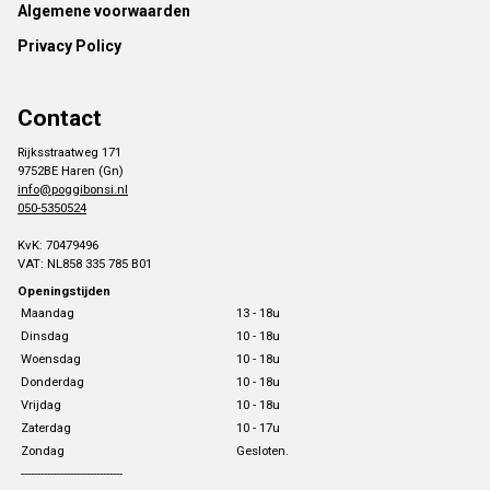
Footer
Algemene voorwaarden
Privacy Policy
Contact
Rijksstraatweg 171
9752BE Haren (Gn)
info@poggibonsi.nl
050-5350524
KvK: 70479496
VAT: NL858 335 785 B01
Openingstijden
Maandag
13 - 18u
Dinsdag
10 - 18u
Woensdag
10 - 18u
Donderdag
10 - 18u
Vrijdag
10 - 18u
Zaterdag
10 - 17u
Zondag
Gesloten.
-------------------------------