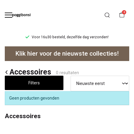
0
Voor 16u30 besteld, dezelfde dag verzonden!
Accessoires
Klik hier voor de nieuwste collecties!
-
Poggibonsi
Accessoires
0 resultaten
Filters
Geen producten gevonden
Accessoires