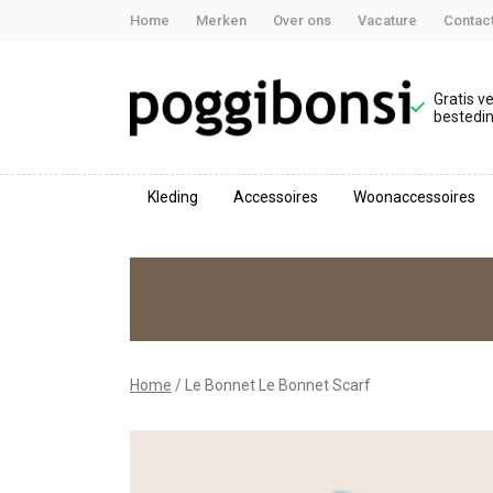
Home
Merken
Over ons
Vacature
Contac
Gratis v
bestedin
Kleding
Accessoires
Woonaccessoires
Le
Bonnet
Scarf
-
Home
Le Bonnet Le Bonnet Scarf
Poggibonsi