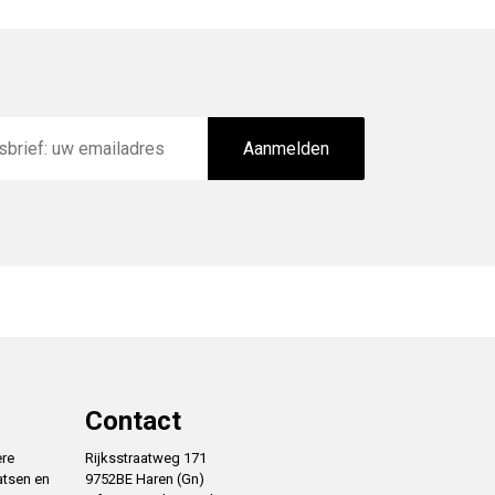
Aanmelden
Contact
ere
Rijksstraatweg 171
atsen en
9752BE Haren (Gn)