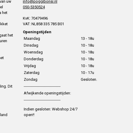
 van uw
info@poggibonsi.nl
el
050-5350524
a het
KvK: 70479496
akket
VAT: NL858 335 785 B01
Openingstijden
gaat het
Maandag
13 - 18u
uren
Dinsdag
10 - 18u
Woensdag
10 - 18u
het
Donderdag
10 - 18u
Vrijdag
10 - 18u
Zaterdag
10 - 17u
Zondag
Gesloten.
ing. Dit
-------------------------------
Afwijkende openingstijden:
-------------------------------
Indien gesloten: Webshop 24/7
 land
open!!