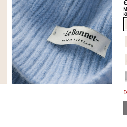
€
M
K
D