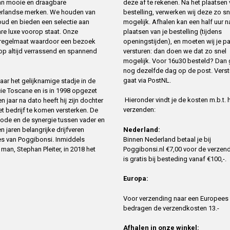
deze af te rekenen. Na het plaatsen
 van mooie en draagbare
bestelling, verwerken wij deze zo sn
erlandse merken. We houden van
mogelijk. Afhalen kan een half uur n
oud en bieden een selectie aan
plaatsen van je bestelling (tijdens
re luxe voorop staat. Onze
openingstijden), en moeten wij je p
t regelmaat waardoor een bezoek
versturen: dan doen we dat zo snel
op altijd verrassend en spannend
mogelijk. Voor 16u30 besteld? Dan 
nog dezelfde dag op de post. Verst
gaat via PostNL.
ar het gelijknamige stadje in de
cie Toscane en is in 1998 opgezet
Hieronder vindt je de kosten m.b.t. 
 jaar na dato heeft hij zijn dochter
verzenden:
 bedrijf te komen versterken. De
ode en de synergie tussen vader en
n jaren belangrijke drijfveren
Nederland:
es van Poggibonsi. Inmiddels
Binnen Nederland betaal je bij
an, Stephan Pleiter, in 2018 het
Poggibonsi.nl €7,00 voor de verzend
is gratis bij besteding vanaf €100,-.
Europa:
Voor verzending naar een Europees
bedragen de verzendkosten 13.-
Afhalen in onze winkel: