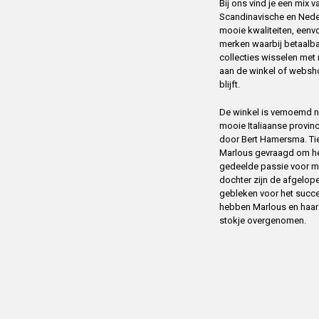
Bij ons vind je een mix
Scandinavische en Ned
mooie kwaliteiten, eenv
merken waarbij betaalba
collecties wisselen me
aan de winkel of websh
blijft.
De winkel is vernoemd na
mooie Italiaanse provin
door Bert Hamersma. Tien
Marlous gevraagd om het
gedeelde passie voor m
dochter zijn de afgelope
gebleken voor het succ
hebben Marlous en haar m
stokje overgenomen.