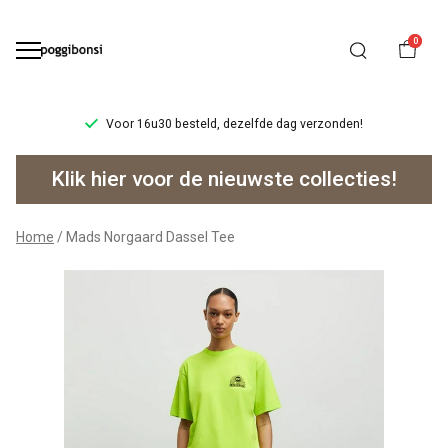
0
Voor 16u30 besteld, dezelfde dag verzonden!
Mads
Klik hier voor de nieuwste collecties!
Norgaard
Dassel
Home
Mads Norgaard Dassel Tee
Tee
-
Poggibonsi