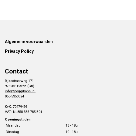
Footer
Algemene voorwaarden
Privacy Policy
Contact
Rijksstraatweg 171
9752BE Haren (Gn)
info@poggibonsi.nl
050-5350524
KvK: 70479496
VAT: NL858 335 785 B01
Openingstijden
Maandag
13 - 18u
Dinsdag
10 - 18u