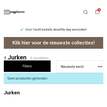
0
Voor 16u30 besteld, dezelfde dag verzonden!
Jurken
Klik hier voor de nieuwste collecties!
-
Poggibonsi
Jurken
0 resultaten
Filters
Geen producten gevonden
Jurken