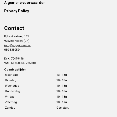
Footer
Algemene voorwaarden
Privacy Policy
Contact
Rijksstraatweg 171
9752BE Haren (Gn)
info@poggibonsi.nl
050-5350524
KvK: 70479496
VAT: NL858 335 785 B01
Openingstijden
Maandag
13 - 18u
Dinsdag
10 - 18u
Woensdag
10 - 18u
Donderdag
10 - 18u
Vrijdag
10 - 18u
Zaterdag
10 - 17u
Zondag
Gesloten.
-------------------------------