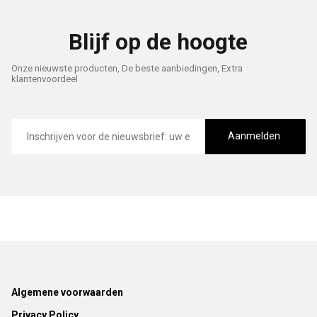
Blijf op de hoogte
Onze nieuwste producten, De beste aanbiedingen, Extra
klantenvoordeel
E-
mailadres
Aanmelden
Footer
Algemene voorwaarden
Privacy Policy