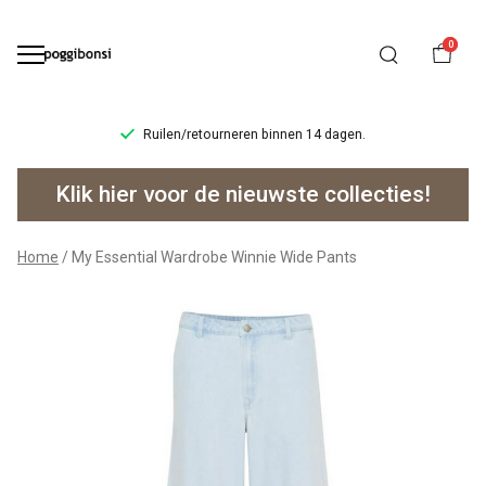
0
Ruilen/retourneren binnen 14 dagen.
My
Klik hier voor de nieuwste collecties!
Essential
Wardrobe
Home
My Essential Wardrobe Winnie Wide Pants
Winnie
Wide
Pants
-