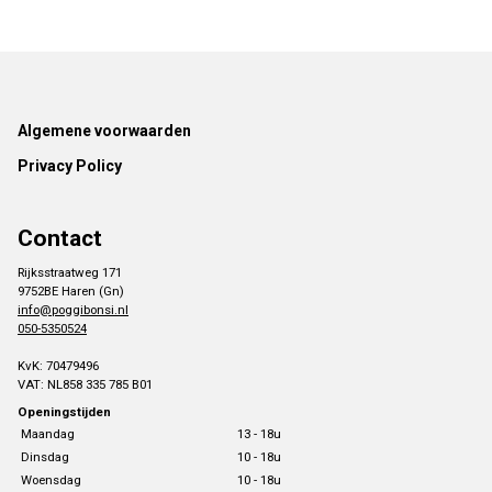
Footer
Algemene voorwaarden
Privacy Policy
Contact
Rijksstraatweg 171
9752BE Haren (Gn)
info@poggibonsi.nl
050-5350524
KvK: 70479496
VAT: NL858 335 785 B01
Openingstijden
Maandag
13 - 18u
Dinsdag
10 - 18u
Woensdag
10 - 18u