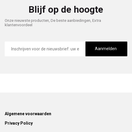
Blijf op de hoogte
Onze nieuwste producten, De beste aanbiedingen, Extra
klantenvoordeel
E-
mailadres
Aanmelden
Footer
Algemene voorwaarden
Privacy Policy