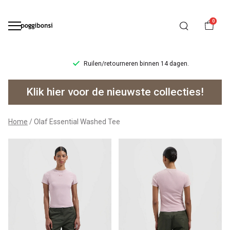
0
Ruilen/retourneren binnen 14 dagen.
Olaf
Klik hier voor de nieuwste collecties!
Essential
Washed
Home
Olaf Essential Washed Tee
Tee
-
Poggibonsi