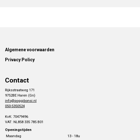
Footer
Algemene voorwaarden
Privacy Policy
Contact
Rijksstraatweg 171
9752BE Haren (Gn)
info@poggibonsi.nl
050-5350524
KvK: 70479496
VAT: NL858 335 785 B01
Openingstijden
Maandag
13 - 18u