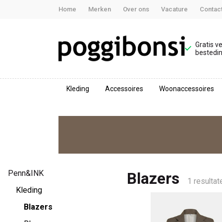
Home
Merken
Over ons
Vacature
Contac
Gratis v
bestedin
Kleding
Accessoires
Woonaccessoires
BlazersBlazers
-
Poggibonsi
Penn&INK
Blazers
1 resultat
Kleding
Blazers