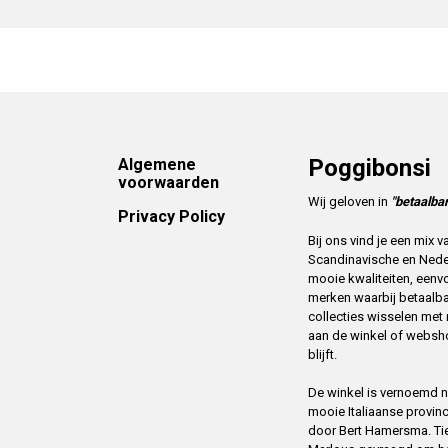
Footer
Poggibonsi
Algemene
voorwaarden
Wij geloven in
"betaalbar
Privacy Policy
Bij ons vind je een mix
Scandinavische en Ned
mooie kwaliteiten, eenv
merken waarbij betaalba
collecties wisselen me
aan de winkel of websh
blijft.
De winkel is vernoemd na
mooie Italiaanse provin
door Bert Hamersma. Tien