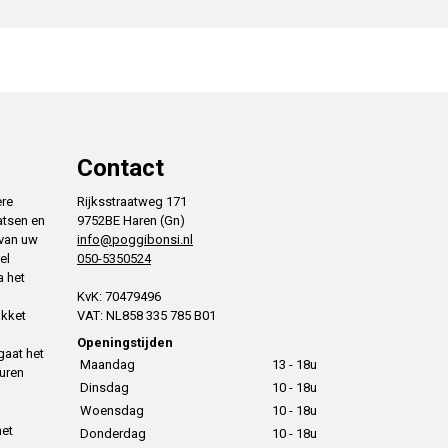
Contact
ere
Rijksstraatweg 171
atsen en
9752BE Haren (Gn)
 van uw
info@poggibonsi.nl
el
050-5350524
a het
KvK: 70479496
akket
VAT: NL858 335 785 B01
Openingstijden
gaat het
Maandag
13 - 18u
uren
Dinsdag
10 - 18u
Woensdag
10 - 18u
het
Donderdag
10 - 18u