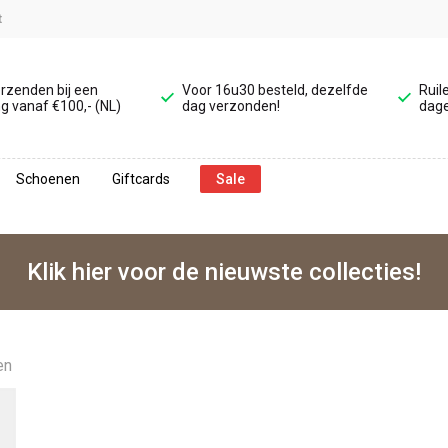
t
erzenden bij een
Voor 16u30 besteld, dezelfde
Ruil
g vanaf €100,- (NL)
dag verzonden!
dage
Schoenen
Giftcards
Sale
Klik hier voor de nieuwste collecties!
en