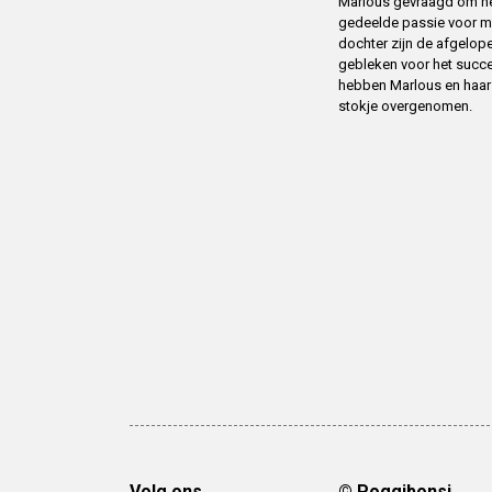
Marlous gevraagd om het
gedeelde passie voor m
dochter zijn de afgelope
gebleken voor het succ
hebben Marlous en haar m
stokje overgenomen.
Volg ons
© Poggibonsi