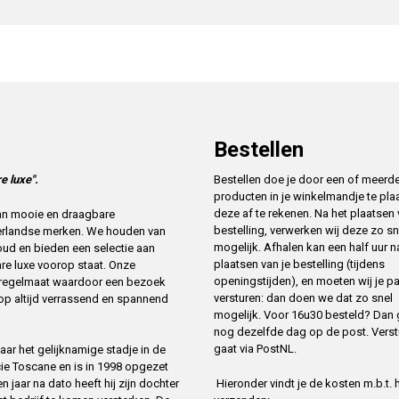
Bestellen
e luxe".
Bestellen doe je door een of meerd
producten in je winkelmandje te pla
deze af te rekenen. Na het plaatsen
 van mooie en draagbare
bestelling, verwerken wij deze zo sn
erlandse merken. We houden van
mogelijk. Afhalen kan een half uur n
oud en bieden een selectie aan
plaatsen van je bestelling (tijdens
re luxe voorop staat. Onze
openingstijden), en moeten wij je p
t regelmaat waardoor een bezoek
versturen: dan doen we dat zo snel
op altijd verrassend en spannend
mogelijk. Voor 16u30 besteld? Dan 
nog dezelfde dag op de post. Verst
gaat via PostNL.
ar het gelijknamige stadje in de
cie Toscane en is in 1998 opgezet
Hieronder vindt je de kosten m.b.t. 
 jaar na dato heeft hij zijn dochter