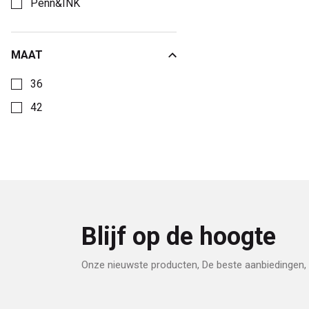
Penn&INK
MAAT
Kies een Maat om op te filteren
36
42
Blijf op de hoogte
Onze nieuwste producten, De beste aanbiedingen, 