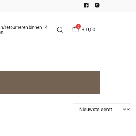
0
en/retourneren binnen 14
€ 0,00
n.