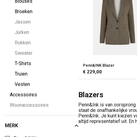
Blouses
Broeken
Jassen
Jurken
Rokken
Sweater
T-Shirts
Penn&INK Blazer
€ 229,00
Truien
Vesten
Blazers
Accessoires
Penn&Ink is van oorsprong 
Woonaccessoires
staat de onafhankelijke vro
Penn&Ink. Je kunt kiezen voo
altijd representatief uit. En
MERK
Kies een Merk om op te filteren