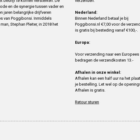
verzenden:
 bedrijf te komen versterken. De
ode en de synergie tussen vader en
n jaren belangrijke drijfveren
Nederland:
es van Poggibonsi. Inmiddels
Binnen Nederland betaal je bij
an, Stephan Pleiter, in 2018 het
Poggibonsi.nl €7,00 voor de verzend
is gratis bij besteding vanaf €100,-.
Europa:
Voor verzending naar een Europees
bedragen de verzendkosten 13.-
Afhalen in onze winkel:
Afhalen kan een half uur na het plaa
je bestelling. Let wel op de openings
Afhalen is gratis.
Retour sturen