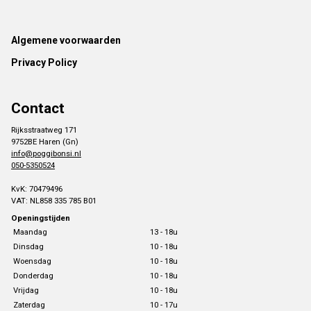
Footer
Algemene voorwaarden
Privacy Policy
Contact
Rijksstraatweg 171
9752BE Haren (Gn)
info@poggibonsi.nl
050-5350524
KvK: 70479496
VAT: NL858 335 785 B01
Openingstijden
Maandag
13 - 18u
Dinsdag
10 - 18u
Woensdag
10 - 18u
Donderdag
10 - 18u
Vrijdag
10 - 18u
Zaterdag
10 - 17u