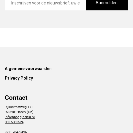
mailadres
Aanmelden
Footer
Algemene voorwaarden
Privacy Policy
Contact
Rijksstraatweg 171
9752BE Haren (Gn)
info@poggibonsi.nl
050-5350524
KvK: 70479496