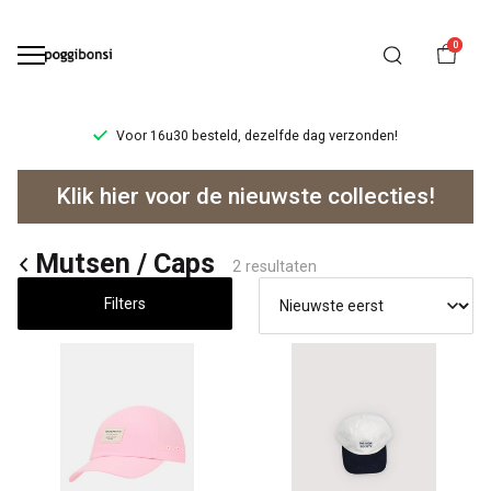
0
 dag verzonden!
Ruilen/retourneren binnen 14 d
Mutsen
Klik hier voor de nieuwste collecties!
-
Poggibonsi
Mutsen / Caps
2 resultaten
Filters