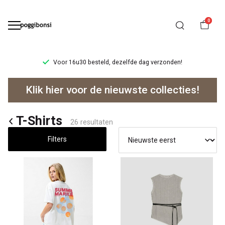
0
Ruilen/retourneren binnen 14 dagen.
T-
Klik hier voor de nieuwste collecties!
Shirts
-
T-Shirts
26 resultaten
Poggibonsi
Filters