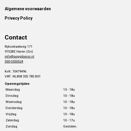
Footer
Algemene voorwaarden
Privacy Policy
Contact
Rijksstraatweg 171
9752BE Haren (Gn)
info@poggibonsi.nl
050-5350524
KvK: 70479496
VAT: NL858 335 785 B01
Openingstijden
Maandag
13 - 18u
Dinsdag
10 - 18u
Woensdag
10 - 18u
Donderdag
10 - 18u
Vrijdag
10 - 18u
Zaterdag
10 - 17u
Zondag
Gesloten.