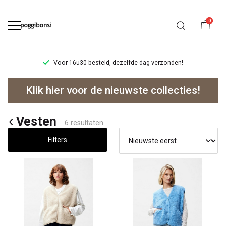
0
Voor 16u30 besteld, dezelfde dag verzonden!
Vesten
Klik hier voor de nieuwste collecties!
-
Poggibonsi
Vesten
6 resultaten
Filters