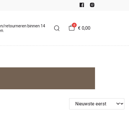
0
en/retourneren binnen 14
€ 0,00
n.