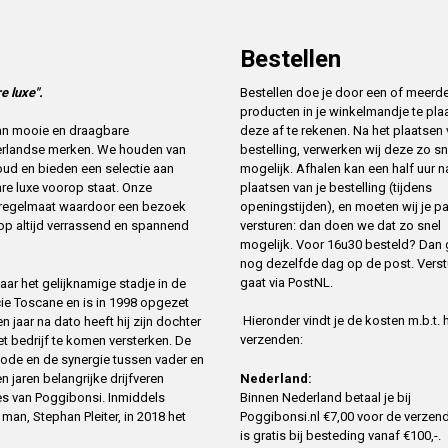
Bestellen
e luxe".
Bestellen doe je door een of meerd
producten in je winkelmandje te pla
deze af te rekenen. Na het plaatsen
 van mooie en draagbare
bestelling, verwerken wij deze zo sn
erlandse merken. We houden van
mogelijk. Afhalen kan een half uur n
oud en bieden een selectie aan
plaatsen van je bestelling (tijdens
re luxe voorop staat. Onze
openingstijden), en moeten wij je p
t regelmaat waardoor een bezoek
versturen: dan doen we dat zo snel
op altijd verrassend en spannend
mogelijk. Voor 16u30 besteld? Dan 
nog dezelfde dag op de post. Verst
gaat via PostNL.
ar het gelijknamige stadje in de
cie Toscane en is in 1998 opgezet
Hieronder vindt je de kosten m.b.t. 
 jaar na dato heeft hij zijn dochter
verzenden:
 bedrijf te komen versterken. De
ode en de synergie tussen vader en
n jaren belangrijke drijfveren
Nederland:
es van Poggibonsi. Inmiddels
Binnen Nederland betaal je bij
an, Stephan Pleiter, in 2018 het
Poggibonsi.nl €7,00 voor de verzend
is gratis bij besteding vanaf €100,-.