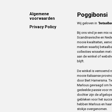
Footer
Poggibonsi
Algemene
voorwaarden
Wij geloven in
"betaalbar
Privacy Policy
Bij ons vind je een mix
Scandinavische en Ned
mooie kwaliteiten, eenv
merken waarbij betaalba
collecties wisselen me
aan de winkel of websh
blijft.
De winkel is vernoemd na
mooie Italiaanse provin
door Bert Hamersma. Tien
Marlous gevraagd om het
gedeelde passie voor m
dochter zijn de afgelope
gebleken voor het succ
hebben Marlous en haar m
stokje overgenomen.