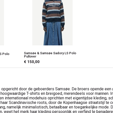
Samsøe & Samsøe Sadory LS Polo
S Polo
Pullover
€ 150,00
opgericht door de geboerders Samsøe. De broers opende een ge
 hoogwaardige T-shirts en breigoed, merendeels voor mannen. I
 een internationaal modehuis oprichten met eigentijdse kleding
 haar Scandinavische roots, door de Kopenhaagse straatstijl te c
g, namelijk minimalistisch, betaalbaar en toegankelijke mode. D
, weet het merk haar kleding persoonlijk en verfijnd te benadere