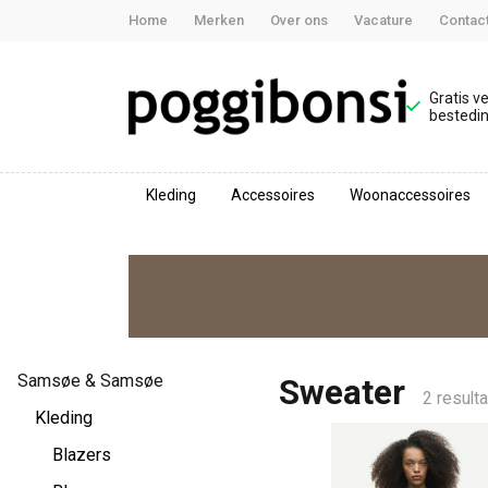
Home
Merken
Over ons
Vacature
Contac
Gratis v
bestedin
Kleding
Accessoires
Woonaccessoires
Sweater
-
Poggibonsi
Samsøe & Samsøe
Sweater
2 result
Kleding
Blazers