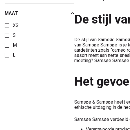
MAAT
De stijl 
Kies een Maat om op te filteren
XS
S
De stijl van Samsøe Samsøe 
van Samsøe Samsøe is je kl
M
aardetinten zoals “cameo ro
L
assortiment aan nette sneak
meeting? Samsøe Samsøe he
Het gevoe
Samsøe & Samsøe heeft een 
ethische uitdaging in de he
Samsøe Samsøe verdeeld de
Verantwoorde product