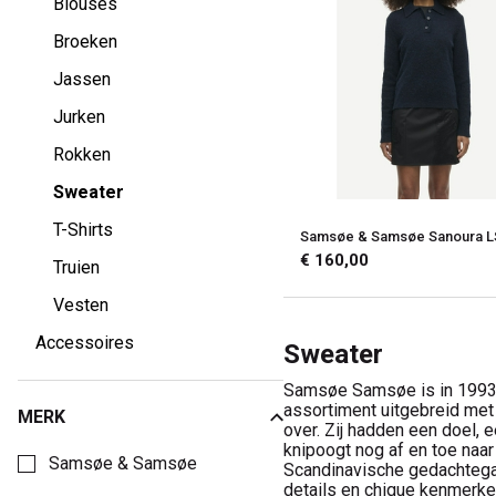
Blouses
Broeken
Jassen
Jurken
Rokken
Sweater
T-Shirts
Samsøe & Samsøe Sanoura L
€ 160,00
Truien
Vesten
Accessoires
Sweater
Samsøe Samsøe is in 1993 
assortiment uitgebreid met
MERK
over. Zij hadden een doel,
Kies een Merk om op te filteren
knipoogt nog af en toe naar
Samsøe & Samsøe
Scandinavische gedachtegan
details en chique kenmerken