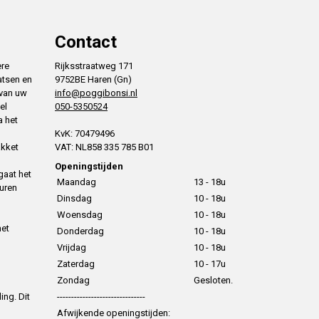
Contact
ere
Rijksstraatweg 171
atsen en
9752BE Haren (Gn)
 van uw
info@poggibonsi.nl
el
050-5350524
a het
KvK: 70479496
akket
VAT: NL858 335 785 B01
Openingstijden
gaat het
Maandag
13 - 18u
uren
Dinsdag
10 - 18u
Woensdag
10 - 18u
het
Donderdag
10 - 18u
Vrijdag
10 - 18u
Zaterdag
10 - 17u
Zondag
Gesloten.
ing. Dit
-------------------------------
Afwijkende openingstijden: