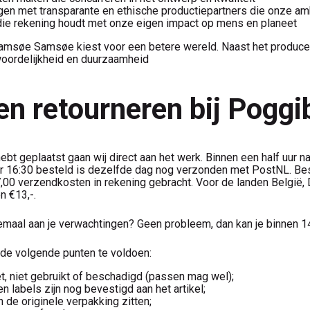
gen met transparante en ethische productiepartners die onze am
die rekening houdt met onze eigen impact op mens en planeet
Samsøe Samsøe kiest voor een betere wereld. Naast het producere
oordelijkheid en duurzaamheid
en retourneren bij Pogg
bt geplaatst gaan wij direct aan het werk. Binnen een half uur na
or 16:30 besteld is dezelfde dag nog verzonden met PostNL. Bes
,00 verzendkosten in rekening gebracht. Voor de landen België, D
n €13,-.
emaal aan je verwachtingen? Geen probleem, dan kan je binnen 14
 de volgende punten te voldoen:
et, niet gebruikt of beschadigd (passen mag wel);
en labels zijn nog bevestigd aan het artikel;
n de originele verpakking zitten;