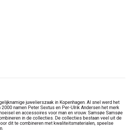
lijknamige juwelierszaak in Kopenhagen. Al snel werd het
n 2000 namen Peter Sextus en Per-Ulrik Andersen het merk
, schoeisel en accessoires voor man en vrouw. Samsøe Samsøe
ombineren in de collecties. De collecties bestaan veel uit de
oor dit te combineren met kwaliteitsmaterialen, speelse
n.