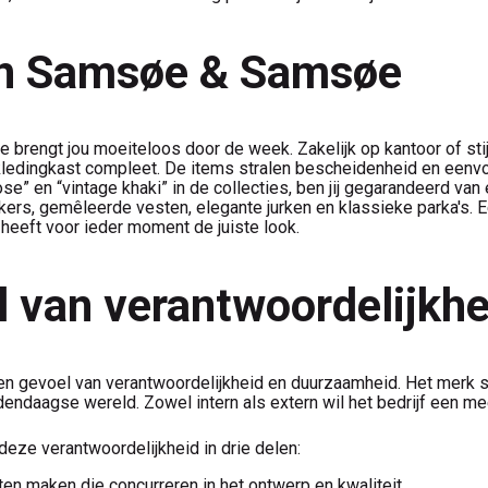
van Samsøe & Samsøe
brengt jou moeiteloos door de week. Zakelijk op kantoor of stijl
edingkast compleet. De items stralen bescheidenheid en eenvoud 
se” en “vintage khaki” in de collecties, ben jij gegarandeerd va
ers, gemêleerde vesten, elegante jurken en klassieke parka's. Ee
eft voor ieder moment de juiste look.
l van verantwoordelijk
gevoel van verantwoordelijkheid en duurzaamheid. Het merk sta
dendaagse wereld. Zowel intern als extern wil het bedrijf een m
ze verantwoordelijkheid in drie delen:
en maken die concurreren in het ontwerp en kwaliteit