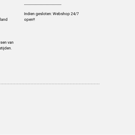
-------------------------------
Indien gesloten: Webshop 24/7
 land
open!!
tsen van
tijden.