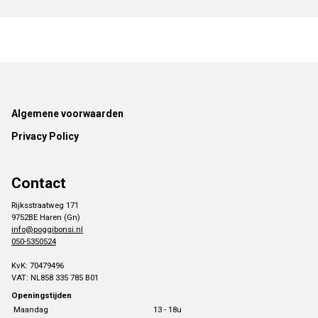
Footer
Algemene voorwaarden
Privacy Policy
Contact
Rijksstraatweg 171
9752BE Haren (Gn)
info@poggibonsi.nl
050-5350524
KvK: 70479496
VAT: NL858 335 785 B01
Openingstijden
Maandag
13 - 18u