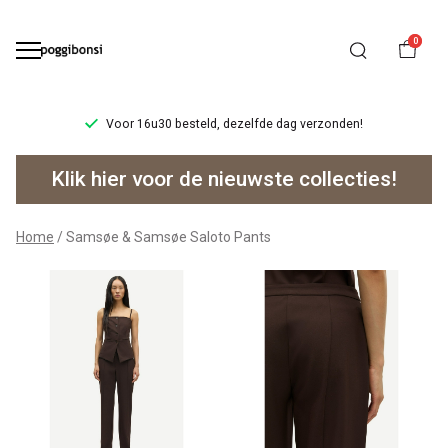
0
Voor 16u30 besteld, dezelfde dag verzonden!
Samsøe
Klik hier voor de nieuwste collecties!
&
Samsøe
Home
Samsøe & Samsøe Saloto Pants
Saloto
Pants
-
Poggibonsi