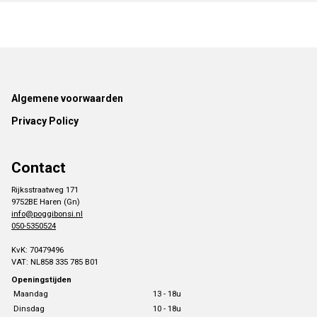
Footer
Algemene voorwaarden
Privacy Policy
Contact
Rijksstraatweg 171
9752BE Haren (Gn)
info@poggibonsi.nl
050-5350524
KvK: 70479496
VAT: NL858 335 785 B01
Openingstijden
Maandag
13 - 18u
Dinsdag
10 - 18u