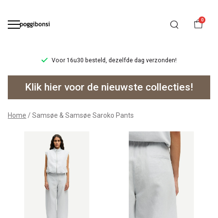
0
verzonden!
Ruilen/retourneren binnen 14 dagen.
Samsøe
Klik hier voor de nieuwste collecties!
&
Samsøe
Home
Samsøe & Samsøe Saroko Pants
Saroko
Pants
-
Poggibonsi