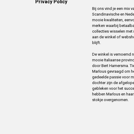
Privacy Policy
Bij ons vind je een mix
Scandinavische en Ned
mooie kwaliteiten, eenv
merken waarbij betaalba
collecties wisselen me
aan de winkel of websh
blijft.
De winkel is vernoemd na
mooie Italiaanse provin
door Bert Hamersma. Tien
Marlous gevraagd om het
gedeelde passie voor m
dochter zijn de afgelope
gebleken voor het succ
hebben Marlous en haar m
stokje overgenomen.