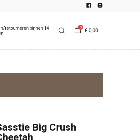
0
en/retourneren binnen 14
€ 0,00
n.
Sasstie Big Crush
Cheetah