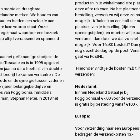
producten in je winkelmandje te pla
deze af te rekenen. Na het plaatsen
 van mooie en draagbare
bestelling, verwerken wij deze zo sn
erlandse merken. We houden van
mogelijk. Afhalen kan een half uur n
oud en bieden een selectie aan
plaatsen van je bestelling (tijdens
re luxe voorop staat. Onze
openingstijden), en moeten wij je p
t regelmaat waardoor een bezoek
versturen: dan doen we dat zo snel
op altijd verrassend en spannend
mogelijk. Voor 16u30 besteld? Dan 
nog dezelfde dag op de post. Verst
gaat via PostNL.
ar het gelijknamige stadje in de
cie Toscane en is in 1998 opgezet
Hieronder vindt je de kosten m.b.t. 
 jaar na dato heeft hij zijn dochter
verzenden:
 bedrijf te komen versterken. De
ode en de synergie tussen vader en
n jaren belangrijke drijfveren
Nederland:
es van Poggibonsi. Inmiddels
Binnen Nederland betaal je bij
an, Stephan Pleiter, in 2018 het
Poggibonsi.nl €7,00 voor de verzend
is gratis bij besteding vanaf €100,-.
Europa:
Voor verzending naar een Europees
bedragen de verzendkosten 13.-