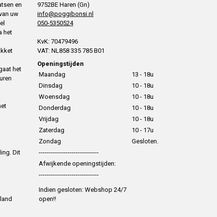
atsen en
9752BE Haren (Gn)
 van uw
info@poggibonsi.nl
el
050-5350524
a het
KvK: 70479496
akket
VAT: NL858 335 785 B01
Openingstijden
gaat het
Maandag
13 - 18u
uren
Dinsdag
10 - 18u
Woensdag
10 - 18u
het
Donderdag
10 - 18u
Vrijdag
10 - 18u
Zaterdag
10 - 17u
Zondag
Gesloten.
ing. Dit
-------------------------------
Afwijkende openingstijden:
-------------------------------
Indien gesloten: Webshop 24/7
 land
open!!