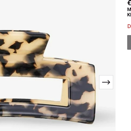
€
M
K
D