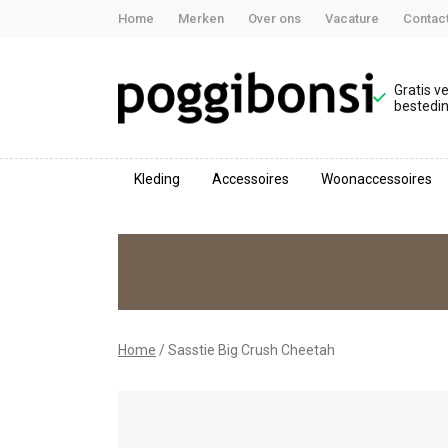
Home
Merken
Over ons
Vacature
Contac
Gratis v
bestedin
Kleding
Accessoires
Woonaccessoires
Sasstie
Big
Crush
Cheetah
Home
Sasstie Big Crush Cheetah
-