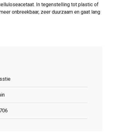
elluloseacetaat. In tegenstelling tot plastic of
t meer onbreekbaar, zeer duurzaam en gaat lang
sstie
uin
706