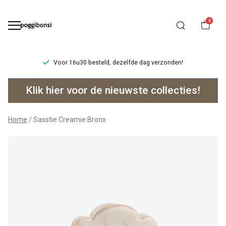
0
teld, dezelfde dag verzonden!
Ruilen/retourner
Sasstie
Klik hier voor de nieuwste collecties!
Creamie
Bronx
Home
Sasstie Creamie Bronx
-
Poggibonsi