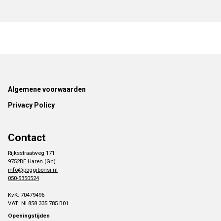
Footer
Algemene voorwaarden
Privacy Policy
Contact
Rijksstraatweg 171
9752BE Haren (Gn)
info@poggibonsi.nl
050-5350524
KvK: 70479496
VAT: NL858 335 785 B01
Openingstijden