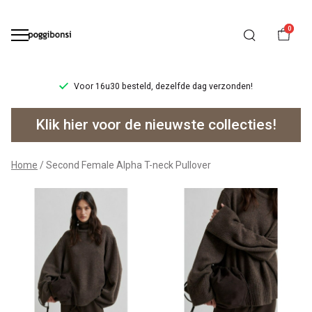
0
Voor 16u30 besteld, dezelfde dag verzonden!
Second
Klik hier voor de nieuwste collecties!
Female
Alpha
Home
Second Female Alpha T-neck Pullover
T-
neck
Pullover
-