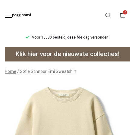
0
Voor 16u30 besteld, dezelfde dag verzonden!
Sofie
Klik hier voor de nieuwste collecties!
Schnoor
Emi
Home
Sofie Schnoor Emi Sweatshirt
Sweatshirt
-
Poggibonsi