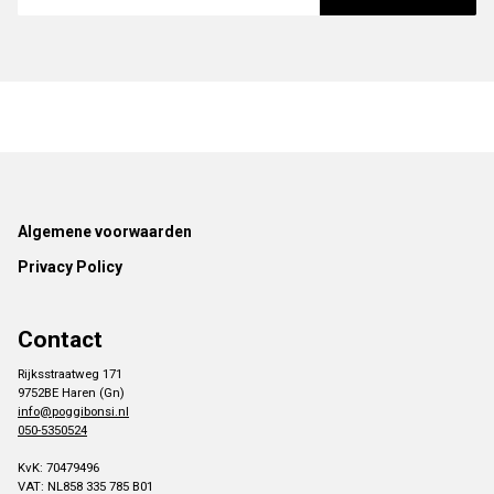
Footer
Algemene voorwaarden
Privacy Policy
Contact
Rijksstraatweg 171
9752BE Haren (Gn)
info@poggibonsi.nl
050-5350524
KvK: 70479496
VAT: NL858 335 785 B01