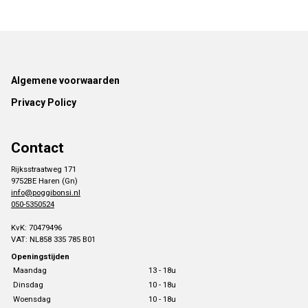
Footer
Algemene voorwaarden
Privacy Policy
Contact
Rijksstraatweg 171
9752BE Haren (Gn)
info@poggibonsi.nl
050-5350524
KvK: 70479496
VAT: NL858 335 785 B01
Openingstijden
Maandag
13 - 18u
Dinsdag
10 - 18u
Woensdag
10 - 18u