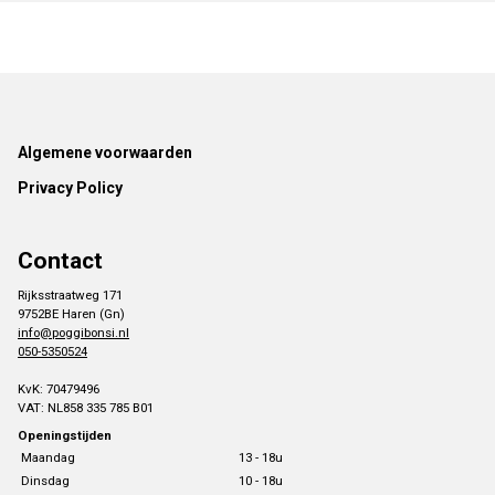
Footer
Algemene voorwaarden
Privacy Policy
Contact
Rijksstraatweg 171
9752BE Haren (Gn)
info@poggibonsi.nl
050-5350524
KvK: 70479496
VAT: NL858 335 785 B01
Openingstijden
Maandag
13 - 18u
Dinsdag
10 - 18u