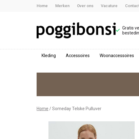
Home
Merken
Over ons
Vacature
Contac
Gratis v
bestedin
Kleding
Accessoires
Woonaccessoires
Someday
Telske
Pulluver
-
Home
Someday Telske Pulluver
Poggibonsi