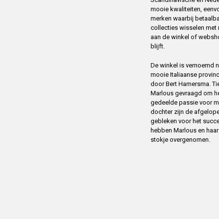
mooie kwaliteiten, eenv
merken waarbij betaalba
collecties wisselen me
aan de winkel of websh
blijft.
De winkel is vernoemd na
mooie Italiaanse provin
door Bert Hamersma. Tien
Marlous gevraagd om het
gedeelde passie voor m
dochter zijn de afgelope
gebleken voor het succ
hebben Marlous en haar m
stokje overgenomen.