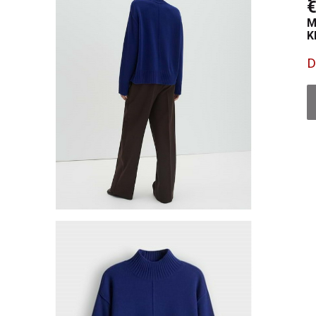
€
M
K
D