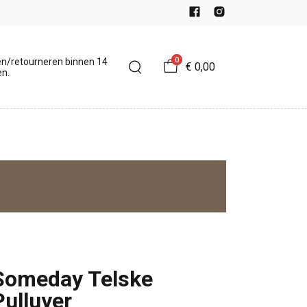
0
en/retourneren binnen 14
€ 0,00
n.
Someday Telske
Pulluver