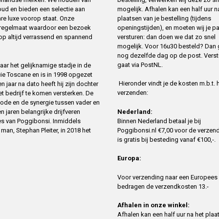
mogelijk. Afhalen kan een half uur n
oud en bieden een selectie aan
plaatsen van je bestelling (tijdens
re luxe voorop staat. Onze
openingstijden), en moeten wij je p
t regelmaat waardoor een bezoek
versturen: dan doen we dat zo snel
op altijd verrassend en spannend
mogelijk. Voor 16u30 besteld? Dan 
nog dezelfde dag op de post. Verst
gaat via PostNL.
ar het gelijknamige stadje in de
cie Toscane en is in 1998 opgezet
Hieronder vindt je de kosten m.b.t. 
 jaar na dato heeft hij zijn dochter
verzenden:
 bedrijf te komen versterken. De
ode en de synergie tussen vader en
n jaren belangrijke drijfveren
Nederland:
es van Poggibonsi. Inmiddels
Binnen Nederland betaal je bij
an, Stephan Pleiter, in 2018 het
Poggibonsi.nl €7,00 voor de verzend
is gratis bij besteding vanaf €100,-.
Europa:
Voor verzending naar een Europees
bedragen de verzendkosten 13.-
Afhalen in onze winkel:
Afhalen kan een half uur na het plaa