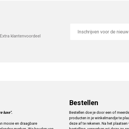
E-
mailadres
Extra klantenvoordeel
Bestellen
e luxe".
Bestellen doe je door een of meerd
producten in je winkelmandje te pla
deze af te rekenen. Na het plaatsen
 van mooie en draagbare
bestelling, verwerken wij deze zo sn
erlandse merken. We houden van