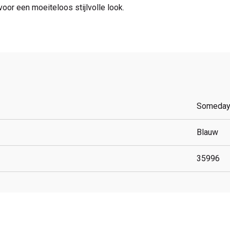
oor een moeiteloos stijlvolle look.
Someda
Blauw
35996