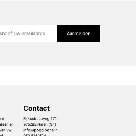
Aanmelden
Contact
ere
Rijksstraatweg 171
atsen en
9752BE Haren (Gn)
 van uw
info@poggibonsi.nl
el
050-5350524