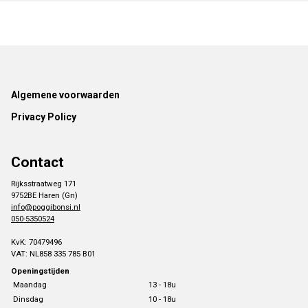
Footer
Algemene voorwaarden
Privacy Policy
Contact
Rijksstraatweg 171
9752BE Haren (Gn)
info@poggibonsi.nl
050-5350524
KvK: 70479496
VAT: NL858 335 785 B01
Openingstijden
Maandag
13 - 18u
Dinsdag
10 - 18u