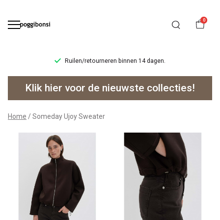
0
Ruilen/retourneren binnen 14 dagen.
Someday
Klik hier voor de nieuwste collecties!
Ujoy
Sweater
Home
Someday Ujoy Sweater
-
Poggibonsi