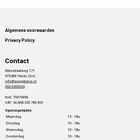
Footer
Algemene voorwaarden
Privacy Policy
Contact
Rijksstraatweg 171
9752BE Haren (Gn)
info@poggibonsi.nl
050-5350524
KvK: 70479496
VAT: NL858 335 785 B01
Openingstijden
Maandag
13 - 18u
Dinsdag
10 - 18u
Woensdag
10 - 18u
Donderdag
10 - 18u