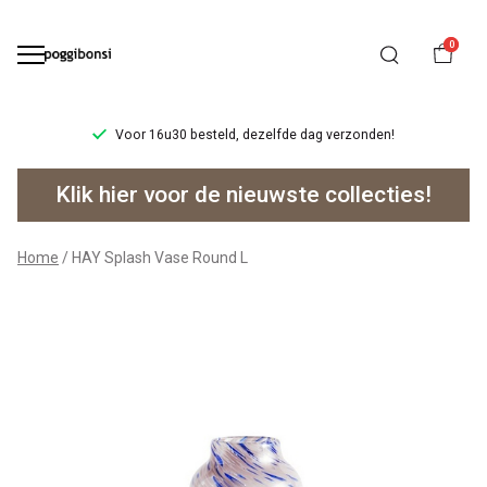
0
teld, dezelfde dag verzonden!
Ruilen/retourner
Splash
Klik hier voor de nieuwste collecties!
Vase
Round
Home
HAY Splash Vase Round L
L
-
Poggibonsi